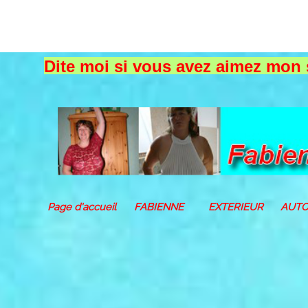
Dite moi si vous avez aimez mon s
Fabienne10
Page d'accueil
FABIENNE
EXTERIEUR
AUTO